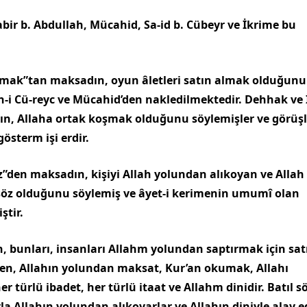
bir b. Abdullah, Mücahid, Sa-id b. Cübeyr ve İkrime bu
 almak”tan maksadın, oyun âletleri satın almak olduğunu
bn-i Cü-reyc ve Mücahid’den nakledilmektedir. Dehhak ve 
dın, Allaha ortak koşmak olduğunu söylemişler ve görüşl
österm işi erdir.
öz”den maksadın, kişiyi Allah yolundan alıkoyan ve Allah
söz oldu­ğunu söylemiş ve âyet-i kerimenin umumî olan
ştir.
n, bunları, insanları Allahm yo­lundan saptırmak için sat
ilen, Alla­hın yolundan maksat, Kur’an okumak, Allahı
r türlü ibadet, her türlü itaat ve Allahm dinidir. Batıl sö
yla Allahın yolundan alıkoyarlar ve Allahın diniyle alay ed