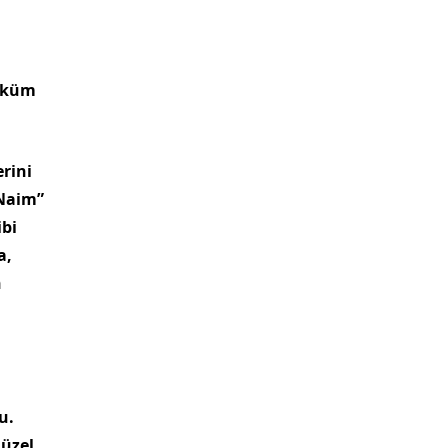
hüküm
rini
“Naim”
ibi
a,
n
u.
güzel