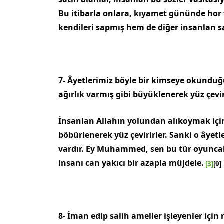
Bu itibarla onlara, kıyamet gününde hor v
kendileri sapmış hem de diğer insanlan sa
7- Âyetlerimiz böyle bir kimseye okunduğ
ağırlık varmış gibi büyüklenerek yüz çe­vir
İnsanlan Allahın yolundan alıkoymak içi
böbürlenerek yüz çevirirler. Sanki o âyetle
vardır. Ey Muhammed, sen bu tür oyuncak
in­sanı can yakıcı bir azapla müjdele.
[3]
[9]
8- İman edip salih ameller işleyenler için 