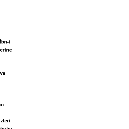
İbn-i
eri­ne
 ve
ın
zleri
erler.