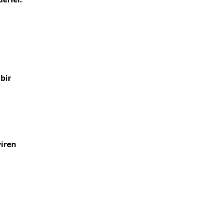
bir
viren