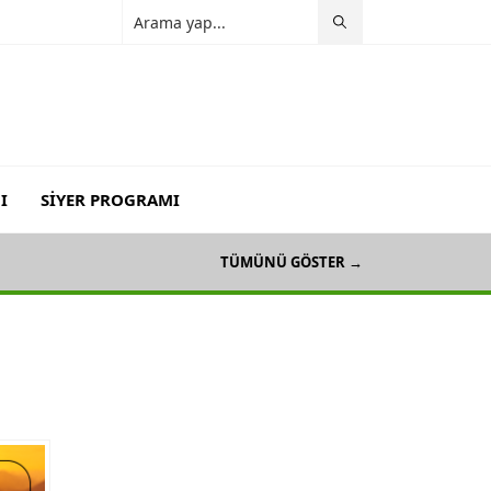
I
SİYER PROGRAMI
ERİMELER
TÜMÜNÜ GÖSTER →