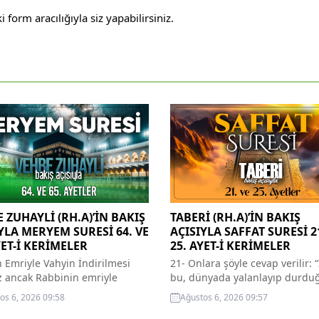
orm aracılığıyla siz yapabilirsiniz.
 ZUHAYLİ (RH.A)’İN BAKIŞ
TABERİ (RH.A)’İN BAKIŞ
YLA MERYEM SURESİ 64. VE
AÇISIYLA SAFFAT SURESİ 2
YET-İ KERİMELER
25. AYET-İ KERİMELER
ın Emriyle Vahyin İndirilmesi
21- Onlara şöyle cevap verilir: “
z ancak Rabbinin emriyle
bu, dünyada yalanlayıp durdu
. Önümüzdeki arkamızdaki ve
hüküm günüdür.” Allah teala,
os 6, 2026 09:58
Ağustos 6, 2026 09:57
 arasındakiler yalnız O’nundur.
melekler ve müminler o kâfirle