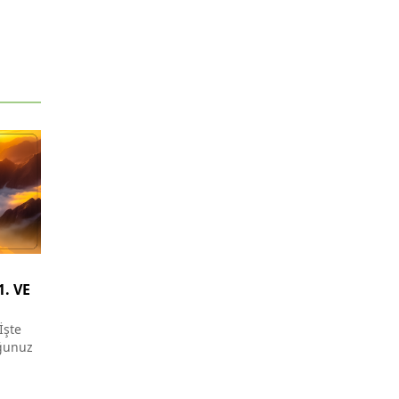
1. VE
İşte
­ğunuz
re