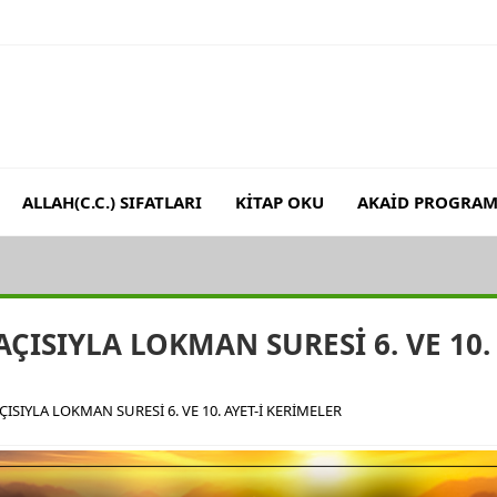
ALLAH(C.C.) SIFATLARI
KİTAP OKU
AKAİD PROGRAM
 (RH.A)’İN BAKIŞ AÇISIYLA MERYEM SURESİ 64. VE 65. AYET-İ K
 AÇISIYLA LOKMAN SURESİ 6. VE 10.
AÇISIYLA LOKMAN SURESİ 6. VE 10. AYET-İ KERİMELER