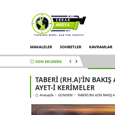
MAKALELER
SOHBETLER
KAVRAMLAR
SON EKLENEN
VEHBE ZUHAYLİ
TABERİ (RH.A)’İN BAKIŞ
AYET-İ KERİMELER
Anasayfa
GÜNDEM
TABERİ (RH.A)’İN BAKIŞ 