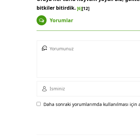
bitkiler bi­tirdik.
[6]
[12]
Yorumlar
Daha sonraki yorumlarımda kullanılması için a