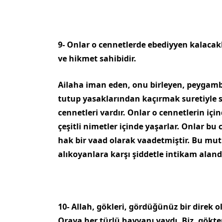
9- Onlar o cennetlerde ebediyyen kalacakl
ve hikmet sahibidir.
Ailaha iman eden, onu birleyen, peygamber
tutup yasaklarından kaçırmak suretiyle sa
cennetleri vardır. On­lar o cennetlerin iç
çeşitli nimetler içinde yaşarlar. Onlar bu
hak bir vaad olarak vaadetmiştir. Bu mutl
alıkoyanlara karşı şiddetle intikam alan­d
10- Allah, gökleri, gördüğünüz bir direk o
Oraya her türlü hayvanı yaydı. Biz, gök­t