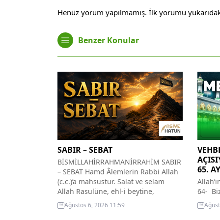
Henüz yorum yapılmamış. İlk yorumu yukarıdaki f
Benzer Konular
SABIR – SEBAT
VEHBE
AÇISI
BİSMİLLAHİRRAHMANİRRAHİM SABIR
65. A
– SEBAT Hamd Âlemlerin Rabbi Allah
(c.c.)’a mahsustur. Salat ve selam
Allah’
Allah Rasulüne, ehl-i beytine,
64- Bi
müminlerin üzerine olsun inşallah.
ineriz
Ağustos 6, 2026 11:59
Ağust
Sabır: Acıya katlanma, sıkıntı ve
bunlar