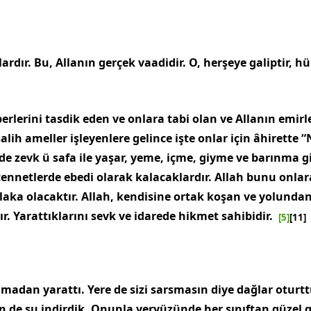
ardır. Bu, Allanın gerçek vaadidir. O, herşeye galiptir, 
lerini tasdik eden ve onlara tabi olan ve Allanın emirle
lih ameller işleyenlere gelince işte onlar için âhirette 
inde zevk ü safa ile yaşar, yeme, içme, giyme ve barınma g
 cennetlerde ebedi olarak kalacaklardır. Allah bunu onlar
aka olacaktır. Al­lah, kendisine ortak koşan ve yolunda
ır. Yarattıklarını sevk ve idarede hikmet sahibidir.
[5]
[11]
lmadan yarattı. Yere de sizi sarsmasın diye dağlar oturtt
en de su indirdik. Onunla yeryüzünde her sınıftan güzel 