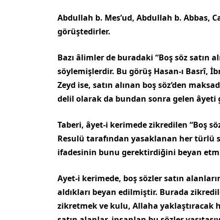
Abdullah b. Mes’ud, Abdullah b. Abbas, Ca
görüştedirler.
Bazı âlimler de buradaki “Boş söz satın
söylemişlerdir. Bu görüş Hasan-ı Basrî, İ
Zeyd ise, satın alınan boş söz’den maksa
delil olarak da bundan sonra gelen âyeti g
Taberi, âyet-i kerimede zikredilen “Boş s
Resulü tarafından yasaklanan her türlü 
ifadesinin bunu gerektirdiğini beyan etmi
Ayet-i kerimede, boş sözler satın alanları
aldıkları beyan edilmiştir. Burada zikred
zikretmek ve kulu, Allaha yaklaş­tıracak he
satın alanlar, insanlan bu sözler vasıtası