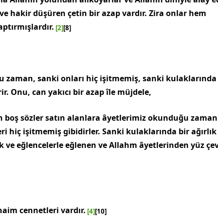
e hakir düşüren çetin bir azap vardır. Zira onlar hem
ptırmışlardır.
[2]
[8]
u zaman, sanki onları hiç işitmemiş, sanki kulaklarında 
ir. Onu, can yakıcı bir azap île müjdele,
n boş sözler satın alanlara âyetlerimiz okunduğu zaman
ri hiç işitmemiş gibidirler. Sanki kulaklarında bir ağırlık
 ve eğlencelerle eğlenen ve Allahm âyetlerinden yüz çe
naim cennetleri vardır.
[4]
[10]