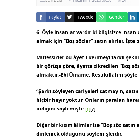
Paylaş
Tweetle
Gönder
6- Öyle insanlar vardır ki bilgisizce insa
almak için “Boş sözler” satın alırlar. İşte b
Müfessirler bu âyet-i kerimeyi farklı şekil
bir görüşe göre, âyette zikredilen “Boş s
almaktır.-Ebi Üma­me, Resulullahm şöyle
“Şarkı söyleyen cariyeieri satmayın, satı
hiçbir hayır yoktur. Onların paralan har
indiğini söylemiştir.
[1]
[7]
Diğer bir kısım âlimler ise “Boş söz satı
dinlemek olduğunu söylemişlerdir.