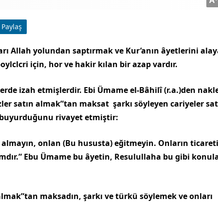
Paylaş
nları Allah yolundan saptır­mak ve Kur’anın âyetlerini ala
oylclcri için, hor ve hakir kılan bir azap vardır.
lerde izah etmişlerdir. Ebi Ümame el-Bâhilî (r.a.)den nakl
özler satın almak”tan maksat şarkı söyleyen cariyeler sa
 buyurduğunu rivayet etmiştir:
n almayın, onlan (Bu hususta) eğitmeyin. Onların ticaret
amdır.” Ebu Ümame bu âyetin, Resulullaha bu gibi konul
n almak”tan maksadın, şarkı ve türkü söylemek ve onları