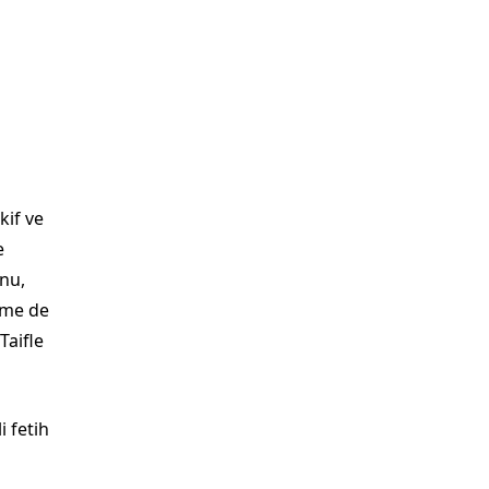
kif ve
e
unu,
mme de
Taifle
i fetih