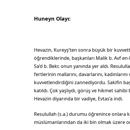
Huneyn Olayı:
Hevazin, Kureyş’ten sonra büyük bir kuvvett
öğrendiklerinde, başkanları Malik b. Avf en-
Sa’d b. Bekr, onun yanında yer aldı. Resululla
fertlerinin mallarını, davarlarını, kadınlar
kuvvetlendirdiğini zannediyordu. Sakifin 
katıldı. Çok yaşlıydı, görüş ve hikmet sahibi
Hevazin diyarında bir vadiye, Evtas’a indi.
Resulullah (s.a.) durumu öğrenince onlara ka
müslümanlarından da iki bin olmak üze­re on i