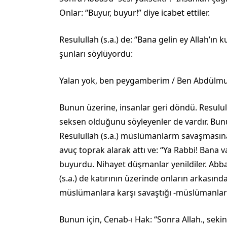
Onlar: “Buyur, buyur!” diye icabet ettiler.
Resulullah (s.a.) de: “Bana gelin ey Allah’ın
şunları söylüyordu:
Yalan yok, ben peygamberim / Ben Abdülmu
Bunun üzerine, insanlar geri döndü. Resululla
seksen olduğunu söyleyenler de vardır. Bunun
Resulullah (s.a.) müslümanlarm savaşmasına b
avuç toprak alarak attı ve: “Ya Rabbi! Bana v
buyurdu. Nihayet düşmanlar yenil­diler. Abba
(s.a.) de katırının üzerinde onların arkasın
müslümanlara karşı savaştığı -müslümanlar
Bunun için, Cenab-ı Hak: “Sonra Allah., seki