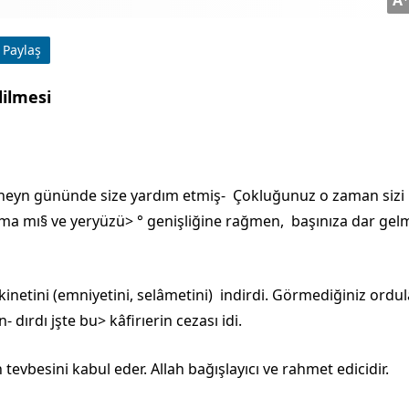
Paylaş
ilmesi
Huneyn gününde size yardım etmiş- Çokluğunuz o zaman sizi
ama­ mı§ ve yeryüzü> ° genişliğine rağmen, başınıza dar gelm
inetini (emniyetini, selâmetini) indirdi. Görmediğiniz ordul
- dırdı jşte bu> kâfirıerin cezası idi.
tevbesini kabul eder. Allah bağış­layıcı ve rahmet edicidir.