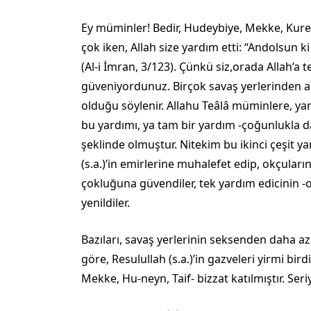
Ey müminler! Bedir, Hudeybiye, Mekke, Kurey
çok iken, Allah size yardım etti: “Andolsun ki
(Al-i İmran, 3/123). Çünkü siz,orada Allah’a
güveniyordunuz. Birçok savaş yerlerinden ama
olduğu söylenir. Allahu Teâlâ müminle­re, y
bu yardımı, ya tam bir yardım -çoğunlukla da
şeklinde olmuştur. Nitekim bu ikinci çeşit 
(s.a.)’in emirlerine muhalefet edip, okçuları
çokluğuna güvendiler, tek yardım edicinin 
yenildiler.
Bazıları, savaş yerlerinin seksenden daha az
göre, Resulullah (s.a.)’in gazveleri yirmi bir
Mekke, Hu-neyn, Taif- bizzat katılmıştır. Seriyy