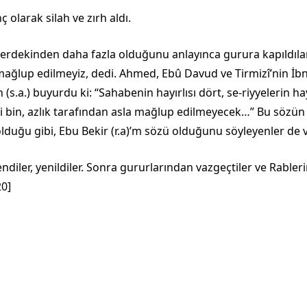
 olarak silah ve zırh aldı.
erdekinden daha fazla oldu­ğunu anlayınca gurura kapıldılar
 mağlup edilmeyiz, dedi. Ahmed, Ebû Davud ve Tirmizî’nin İb
(s.a.) buyurdu ki: “Sahabenin hayırlısı dört, se-riyyelerin hay
iki bin, azlık ta­rafından asla mağlup edilmeyecek…” Bu sözün
olduğu gibi, Ebu Bekir (r.a)’m sözü olduğunu söyleyenler de v
iler, yenildiler. Sonra gu­rurlarından vazgeçtiler ve Rabler
20]