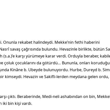
i. Onunla rekabet halindeydi. Mekke’nin fethi haberini
Nasrî sa­vaş çağrısında bulundu. Hevazinle birlikte, bütün Sa
h (s.a.)’e karşı yürümeye karar verdi. Orduyla bera­ber, kabil
ını ve çoluk çocuklarını da götürdü… Bununla, onları koruduğ
başında Kinâne b. Ubeyde bulunuyordu. Hurbe, Dureyd b. Si
 bir kimseydi. Hevazin ve Sakifli-lerden meydana gelen ordu, 
rşı çıktı. Beraberinde, Medi-neli ashabından on bin, Mekkel
ki bin kişi vardı.