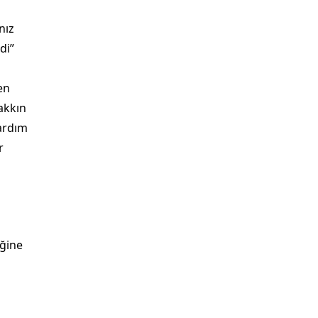
nız
di”
en
akkın
yardım
r
iğine