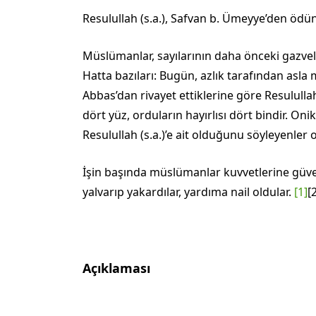
Resulullah (s.a.), Safvan b. Ümeyye’den ödünç
Müslümanlar, sayılarının daha önceki gazvel
Hatta bazıları: Bugün, azlık tarafından asla
Abbas’dan riva­yet ettiklerine göre Resulullah 
dört yüz, orduların hayırlısı dört bindir. On
Resulullah (s.a.)’e ait olduğunu söyleyenler 
İşin başında müslümanlar kuvvetlerine güvend
yalvarıp yakardılar, yardıma nail oldular.
[1]
[
Açıklaması