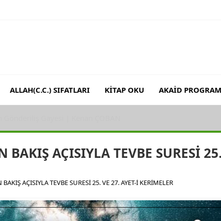
ALLAH(C.C.) SIFATLARI
KİTAP OKU
AKAİD PROGRAM
 (RH.A)’İN BAKIŞ AÇISIYLA MERYEM SURESİ 59. VE 63. AYET-İ K
N BAKIŞ AÇISIYLA TEVBE SURESİ 25.
 BAKIŞ AÇISIYLA TEVBE SURESİ 25. VE 27. AYET-İ KERİMELER