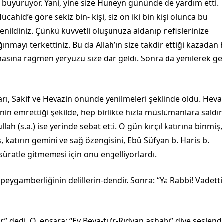
buyuruyor. Yani, yine size Huneyn gününde de yardım etti.
cahid’e göre sekiz bin- kişi, siz on iki bin kişi olunca bu
yenildiniz. Çünkü kuvvetli oluşunuza aldanıp nefislerinize
nmayı terkettiniz. Bu da Al­lah’ın size takdir ettiği kazadan 
asına rağmen yeryüzü size dar geldi. Sonra da yenilerek ge
arı, Sakif ve Hevazin önünde yenilmeleri şeklinde oldu. Heva
nin emrettiği şekilde, hep birlikte hızla müslümanlara saldırd
ah (s.a.) ise yerinde sebat etti. O gün kırçıl katırına binmiş,
atırın ge­mini ve sağ özengisini, Ebû Süfyan b. Haris b.
 süratle gitmemesi için onu engelliyorlardı.
eygamberliğinin delillerin-dendir. Sonra: “Ya Rabbi! Vadetti
ır” dedi. O, ensara: “Ey Beya-tu’r-Rıdvan ashabı” diye seslendi