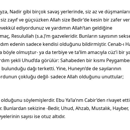
za, Nadir gibi birçok savaş yerlerinde, siz az ve düşmanları
 siz zayıf ve güçsüzken Allah size Bedir’de kesin bir zafer ver
 tevekkül ediyordunuz ve yardımın Allah’tan geldiğine
ç, Resulullah (s.a.)’m gazveleridir. Bunların sayısının seks
ardım edenin sadece kendisi olduğunu bildirmiştir. Cenab-ı H
 böyle olmuştur- ya da terbiye ve ta’lim amacıyla cüz’i bir 
yar­dım şekli Uhud’da görülür: Sahabeden bir kısmı Peygambe
n bulunduğu dağı terketti. Yine, Huneyn’de de sayıla­rının
-ordunun çokluğu değil- sadece Allah olduğunu unuttular;
 olduğunu söylemişlerdir. Ebu Ya’la’nm Cabir’den rivayet ett
­dir. Bunlardan sekizine -Bedir, Uhud, Ahzab, Mustalık, Hayber,
elerinin sayısı ise otuz altıdır.