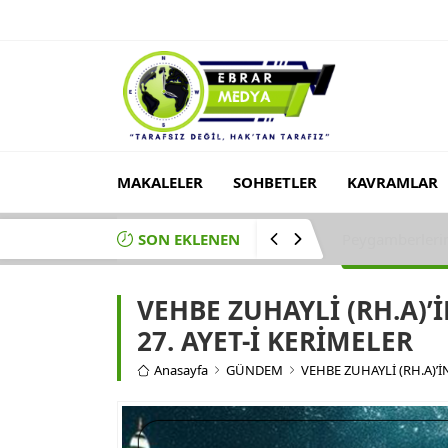
MAKALELER
SOHBETLER
KAVRAMLAR
SON EKLENEN
VEHBE ZUHAYLİ
VEHBE ZUHAYLİ (RH.A)’İ
27. AYET-İ KERİMELER
Anasayfa
GÜNDEM
VEHBE ZUHAYLİ (RH.A)’İN