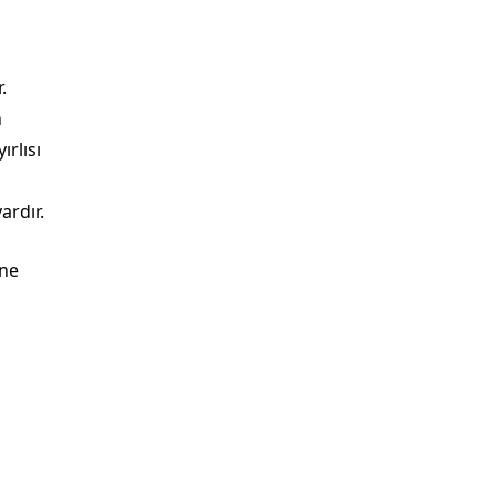
.
n
ırlısı
ardır.
ine