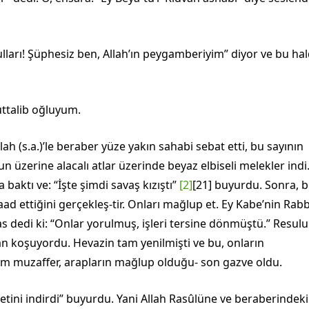
 kulları! Şüphesiz ben, Allah’ın peygamberiyim” diyor ve bu ha
ttalib oğluyum.
h (s.a.)’le beraber yüze ya­kın sahabi sebat etti, bu sayının
 üzerine alacalı atlar üzerinde beyaz elbiseli melekler indi
aktı ve: “İşte şimdi savaş kızıştı”
[2]
[21] buyurdu. Sonra, b
aad ettiğini gerçekleş-tir. Onları mağlup et. Ey Kabe’nin Rabb
s dedi ki: “Onlar yorulmuş, işleri tersine dönmüştü.” Resulu
dan koşuyordu. Hevazin tam yenil­mişti ve bu, onların
m muzaffer, arapların mağlup olduğu- son gazve oldu.
netini indirdi” buyurdu. Yani Allah Rasûlüne ve beraberindeki