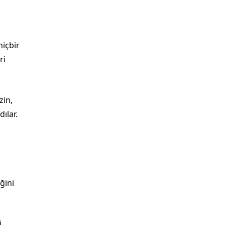
hiçbir
ri
zin,
ılar.
ğini
.