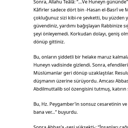
Sonra, Allahu Teâlâ: “…Ve Huneyn gününde” 
Kâfirler sadece dört bin -Hasan el-Basrî ve Mü
çokluğunuz sizi kibi-re şevketti, bu yüzden 
güvendiniz, yardımı bağışlayan Rabbinize sığı
şeyi önleyemedi. Korkudan dolayı, geniş olm
dönüp gitti­niz.
Bu, onların şiddetli bir helake maruz kalmal
Huneyn vadisinde gizlendi. Sonra, efendile­ri
Müslü­manlar geri dönüp uzaklaştılar. Resulull
düşmanın üzerine sürüyordu. Amcası Abbas, k
Abdilmuttalib sol özengisini tut­muş, katırın
Bu, Hz. Peygamber’in sonsuz cesaretinin ve p
bana ver…” buyurdu.
Sonra Abbas’a -sesi yüksekti-: “İnsanları çağ