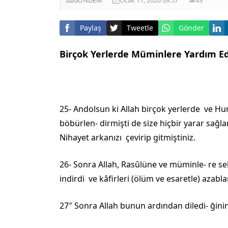
Paylaş
Tweetle
Gönder
Birçok Yerlerde Müminlere Yardım Ed
25- Andolsun ki Allah birçok yerlerde ve 
böbürlen- dirmişti de size hiçbir yarar sağl
Nihayet arkanızı çevirip gitmiştiniz.
26- Sonra Allah, Rasûlüne ve müminle- re sek
indirdi ve kâfirleri (ölüm ve esaretle) azablan
27″ Sonra Allah bunun ardından diledi- ğinin 