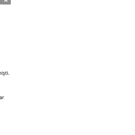
işti.
ar