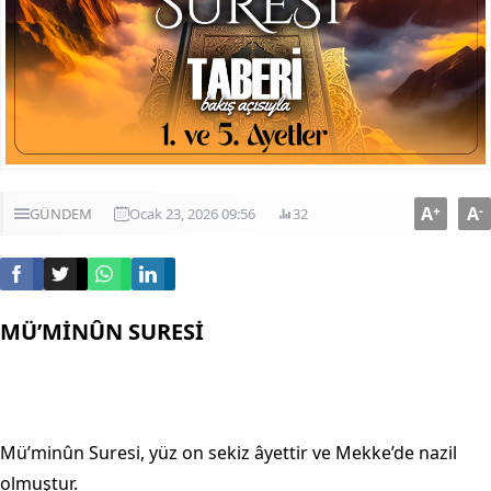
A
+
A
-
GÜNDEM
Ocak 23, 2026 09:56
32
MÜ’MİNÛN SURESİ
Mü’minûn Suresi, yüz on sekiz âyettir ve Mekke’de nazil
olmuştur.