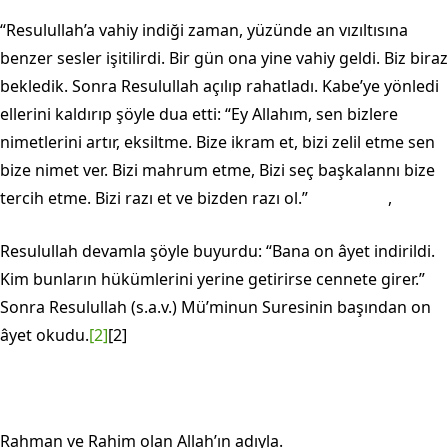
“Resulullah’a vahiy indiği zaman, yüzünde an vızıltısına
benzer sesler işitilirdi. Bir gün ona yine vahiy geldi. Biz biraz
bekledik. Sonra Resulullah açılıp rahatladı. Kabe’ye yönledi
ellerini kaldırıp şöyle dua etti: “Ey Allahım, sen bizlere
nimetlerini artır, eksiltme. Bize ikram et, bizi zelil etme sen
bize ni­met ver. Bizi mahrum etme, Bizi seç başkalannı bize
tercih etme. Bizi razı et ve bizden razı ol.” ,
Resulullah devamla şöyle buyurdu: “Bana on âyet indirildi.
Kim bunların hükümlerini yerine getirirse cennete girer.”
Sonra Resulullah (s.a.v.) Mü’minun Suresinin başından on
âyet okudu.
[2]
[2]
Rahman ve Rahim olan Allah’ın adıyla.