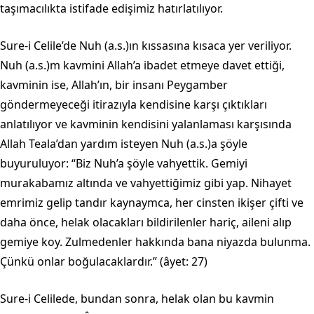
taşımacılıkta istifade edişimiz hatırlatılıyor.
Sure-i Celile’de Nuh (a.s.)ın kıssasına kısaca yer veriliyor.
Nuh (a.s.)m kavmini Allah’a ibadet etmeye davet ettiği,
kavminin ise, Allah’ın, bir insanı Peygamber
göndermeyeceği itirazıyla kendisine karşı çıktıkları
anlatılıyor ve kavminin kendisini yalanlaması karşısında
Allah Teala’dan yardım isteyen Nuh (a.s.)a şöyle
buyuruluyor: “Biz Nuh’a şöyle vahyettik. Gemiyi
murakabamız al­tında ve vahyettiğimiz gibi yap. Nihayet
emrimiz gelip tandır kaynaymca, her cinsten ikişer çifti ve
daha önce, helak olacakları bildirilenler hariç, aileni alıp
gemiye koy. Zulmedenler hakkında bana niyazda bulunma.
Çünkü onlar boğu­lacaklardır.” (âyet: 27)
Sure-i Celilede, bundan sonra, helak olan bu kavmin