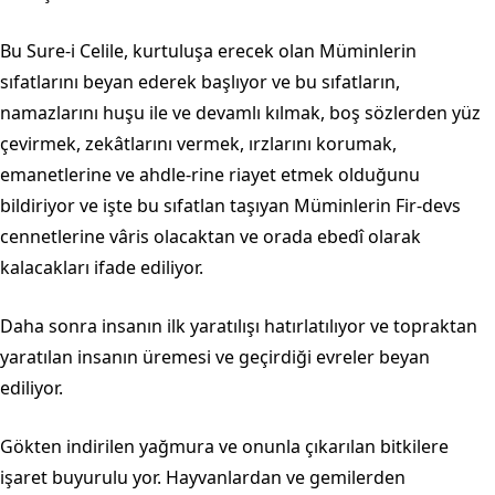
Bu Sure-i Celile, kurtuluşa erecek olan Müminlerin
sıfatlarını beyan ede­rek başlıyor ve bu sıfatların,
namazlarını huşu ile ve devamlı kılmak, boş sözler­den yüz
çevirmek, zekâtlarını vermek, ırzlarını korumak,
emanetlerine ve ahdle-rine riayet etmek olduğunu
bildiriyor ve işte bu sıfatlan taşıyan Müminlerin Fir-devs
cennetlerine vâris olacaktan ve orada ebedî olarak
kalacakları ifade edili­yor.
Daha sonra insanın ilk yaratılışı hatırlatılıyor ve topraktan
yaratılan insa­nın üremesi ve geçirdiği evreler beyan
ediliyor.
Gökten indirilen yağmura ve onunla çıkarılan bitkilere
işaret buyurulu yor. Hayvanlardan ve gemilerden