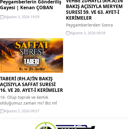
VEHBE ZUHAYLİ (RH.A)’İN
Peygamberlerin Gönderiliş
BAKIŞ AÇISIYLA MERYEM
Gayesi | Kenan ÇOBAN
SURESİ 59. VE 63. AYET-İ
Ağustos 5, 2026 19:59
KERİMELER
Peygamberlerden Sonra
Gelenler Amellerinin Karşılığı,
Ağustos 5, 2026 09:58
Tevbe Edenlerin Ve Cenneti Hak
Edenlerin Vasıfları 59- Ama
onların ardından namazı terk
eden, şehvetlerine uyan bir
nesil geldi. Bundan dolayı onlar
cezalarını görecek­lerdir. 60-
Ancak tevbe ederek salih amel
işle­yenler müstesnadır. Onlar
TABERİ (RH.A)’İN BAKIŞ
cennete gi­rerler ve hiç bir
AÇISIYLA SAFFAT SURESİ
haksızlığa uğratılmaz­lar. 61-
16. VE 20. AYET-İ KERİMELER
Rahman’ın gıyaben kullarına...
16- Ölüp toprak ve kemik
olduğumuz zaman mı? Biz mî
tekrar diri­leceğiz? 17- Bizden
Ağustos 5, 2026 09:57
önceki atalarımız da mı? (Tekrar
dirilecek) Müşriklere, düşünüp
ibret almaları ve Allaha itaat