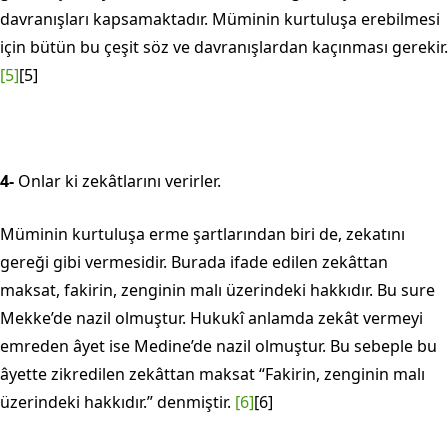
davranışları kapsamaktadır. Mümi­nin kurtuluşa erebilmesi
için bütün bu çeşit söz ve davranışlardan kaçınması ge­rekir.
[5]
[5]
4-
Onlar ki zekâtlarını verirler.
Müminin kurtuluşa erme şartlarından biri de, zekatını
gereği gibi ver­mesidir. Burada ifade edilen zekâttan
maksat, fakirin, zenginin malı üzerindeki hakkıdır. Bu sure
Mekke’de nazil olmuştur. Hukukî anlamda zekât vermeyi
em­reden âyet ise Medine’de nazil olmuştur. Bu sebeple bu
âyette zikredilen zekâttan maksat “Fakirin, zenginin malı
üzerindeki hakkıdır.” denmiştir.
[6]
[6]