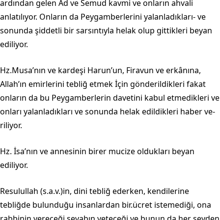
ardından gelen Âd ve Semud kavmi ve onların ahvali
anlatılıyor. Onların da Peygamberlerini ya­lanladıkları- ve
sonunda şiddetli bir sarsıntıyla helak olup gittikleri beyan
edili­yor.
Hz.Musa’nın ve kardeşi Harun’un, Firavun ve erkânına,
Allah’ın emirleri­ni tebliğ etmek İçin gönderildikleri fakat
onların da bu Peygamberlerin davetini kabul etmedikleri ve
onları yalanladıkları ve sonunda helak edildikleri haber ve­
riliyor.
Hz. İsa’nın ve annesinin birer mucize oldukları beyan
ediliyor.
Resulullah (s.a.v.)in, dini tebliğ ederken, kendilerine
tebliğde bulunduğu insanlardan bir.ücret istemediği, ona
rabbinin vereceği sevabın yeteceği ve bu­nun da her şeyden