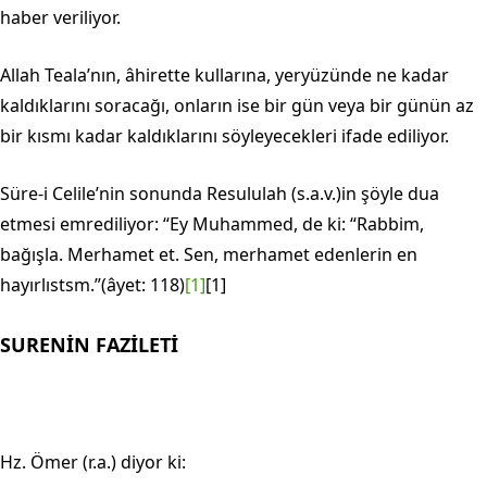
haber veriliyor.
Allah Teala’nın, âhirette kullarına, yeryüzünde ne kadar
kaldıklarını sora­cağı, onların ise bir gün veya bir günün az
bir kısmı kadar kaldıklarını söyleye­cekleri ifade ediliyor.
Süre-i Celile’nin sonunda Resululah (s.a.v.)in şöyle dua
etmesi emredili­yor: “Ey Muhammed, de ki: “Rabbim,
bağışla. Merhamet et. Sen, merhamet edenlerin en
hayırlıstsm.”(âyet: 118)
[1]
[1]
SURENİN FAZİLETİ
Hz. Ömer (r.a.) diyor ki: