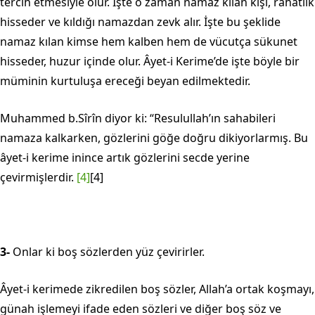
tercih etmesiyle olur. İşte o zaman namaz kılan kişi, rahatlık
hisseder ve kıldığı namazdan zevk alır. İşte bu şeklide
namaz kılan kimse hem kalben hem de vücutça sükunet
hisseder, huzur içinde olur. Âyet-i Kerime’de işte böyle bir
müminin kurtuluşa ereceği beyan edilmektedir.
Muhammed b.Sîrîn diyor ki: “Resulullah’ın sahabileri
namaza kalkarken, gözlerini göğe doğru dikiyorlarmış. Bu
âyet-i kerime inince artık gözlerini sec­de yerine
çevirmişlerdir.
[4]
[4]
3-
Onlar ki boş sözlerden yüz çevirirler.
Âyet-i kerimede zikredilen boş sözler, Allah’a ortak koşmayı,
günah işle­meyi ifade eden sözleri ve diğer boş söz ve