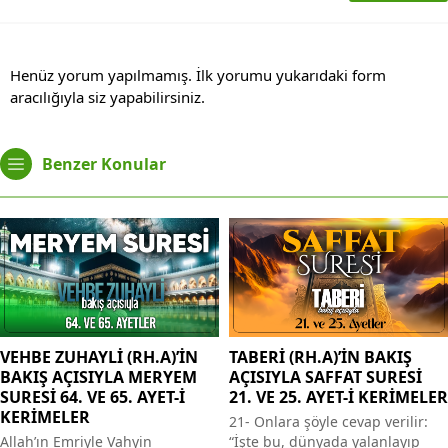
Henüz yorum yapılmamış. İlk yorumu yukarıdaki form
aracılığıyla siz yapabilirsiniz.
Benzer Konular
VEHBE ZUHAYLİ (RH.A)’İN
TABERİ (RH.A)’İN BAKIŞ
BAKIŞ AÇISIYLA MERYEM
AÇISIYLA SAFFAT SURESİ
SURESİ 64. VE 65. AYET-İ
21. VE 25. AYET-İ KERİMELER
KERİMELER
21- Onlara şöyle cevap verilir:
Allah’ın Emriyle Vahyin
“İşte bu, dünyada yalanlayıp