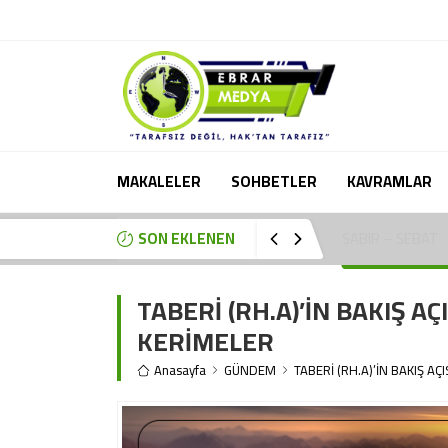
MAKALELER
SOHBETLER
KAVRAMLAR
SON EKLENEN
VEHBE ZUHAYLİ (
TABERİ (RH.A)’İN BAKIŞ AÇ
KERİMELER
Anasayfa
GÜNDEM
TABERİ (RH.A)’İN BAKIŞ AÇ