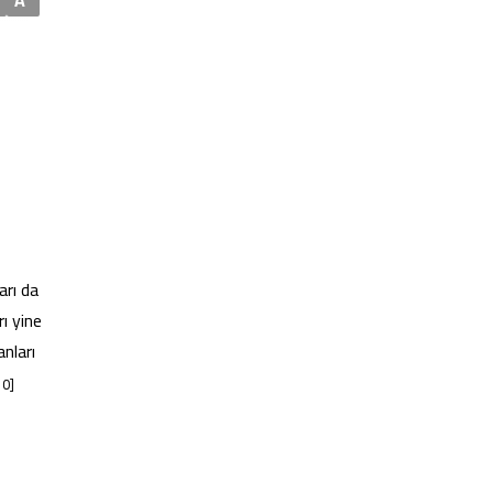
arı da
rı yine
nları
10]