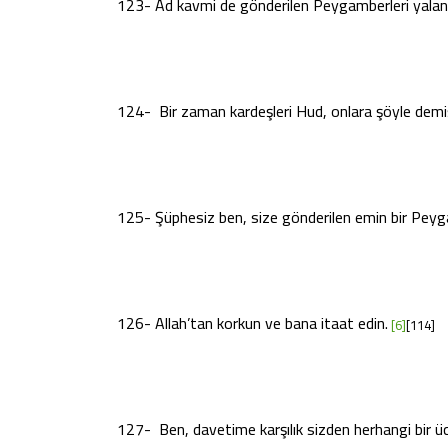
123- Âd kavmi de gönderilen Peygamberleri yalanl
124- Bir zaman kardeşleri Hud, onlara şöyle demiş
125- Şüphesiz ben, size gönderilen emin bir Pey
126- Allah’tan korkun ve bana itaat edin.
[6]
[114]
127- Ben, davetime karşılık sizden herhangi bir üc