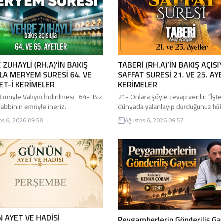
 ZUHAYLİ (RH.A)’İN BAKIŞ
TABERİ (RH.A)’İN BAKIŞ AÇISI
YLA MERYEM SURESİ 64. VE
SAFFAT SURESİ 21. VE 25. AY
YET-İ KERİMELER
KERİMELER
n Emriyle Vahyin İndirilmesi 64- Biz
21- Onlara şöyle cevap verilir: “İşte
abbinin emriyle ineriz.
dünyada yalanlayıp durdu­ğunuz h
eki arkamızdaki ve bunlar
günüdür.” Allah teala, melekler ve 
os 6, 2026 09:58
Ağustos 6, 2026 09:57
akiler yalnız O’nundur. Rabbin
o kâfirlere diyeceklerdir ki: “İşte bu
 değildir. 65- O göklerin, yerin ve
yalanlayıp durduğunuz hüküm ver
asında bulunanların Rabbidir. Şu
günüdür. Allah, adaletiyle, yaratıkla­
’na ibadet et ve O’na ibadetinde
amellerine göre birbirleinden
s­ter! Sen O’na adaş bilir misin hiç?
ayirdedecektir. Cennetliklerin cen
ası “Biz...
cehen­nemliklerin de cehenneme
gireceklerine hüküm verilecektir.
(Allah, meleklerine şöyle der):...
 AYET VE HADİSİ
Peygamberlerin Gönderiliş Ga