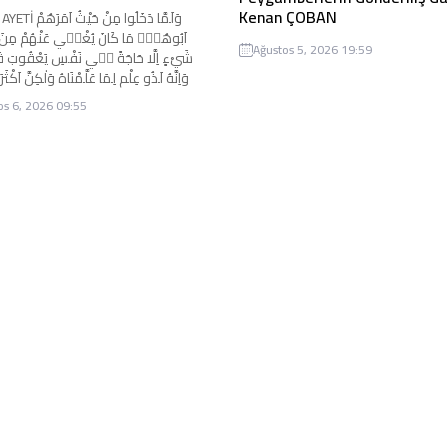
Kenan ÇOBAN
وَلَمَّا دَخَلُوا مِنْ 
اَبُوهُمْۜ مَا كَانَ يُغْن۪ي عَنْهُمْ مِنَ ال
Ağustos 5, 2026 19:59
شَيْءٍ اِلَّا حَاجَةً ف۪ي نَفْسِ يَعْقُوبَ
وَاِنَّهُ لَذُو عِلْمٍ لِمَا عَلَّمْنَاهُ وَلٰكِنَّ اَكْثَر
dilerine
os 6, 2026 09:55
i yerden (çeşitli
dan) girdiklerinde (onun emrini
etirdiler. Fakat bu tedbir) Allah’tan
 hiçbir şeyi onlardan savamazdı;...