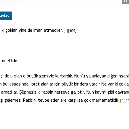
aylaş
ki çokları yine de iman etmediler.
[1]
[109]
ametlidir.
içi dolu olan o büyük gemiyle kurtardık. Nuh’u yalanlayan diğer insanl
u kıssasında, ibret alanlar için büyük bir ders var­dır Ne var ki çokla
amadılar. Şüphesiz ki rabbin herzeye galiptir. Nuh kavmi gibi davrana
şı gelemez. Rabbin, tevbe edenle­re karşı ise çok merhametlidir.
[2]
[1