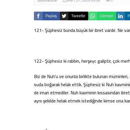
Paylaş
Tweetle
Gönder
P
121- Şüphesiz bunda büyük bir ibret vardır. Ne var 
122- Şüphesiz ki rabbin, herşeyc galiptir, çok merh
Biz de Nuh’u ve onunla birlikte bulunan müminleri, 
suda boğarak helak ettik. Şüphesiz ki Nuh kavminin b
de iman etmediler. Nuh kavminin kıssasından ibret 
aynı şekilde helak etmek istediğinde kimse ona kar