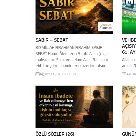
SABIR – SEBAT
VEHBE
AÇISI
BİSMİLLAHİRRAHMANİRRAHİM SABIR –
65. A
SEBAT Hamd Âlemlerin Rabbi Allah (c.c.)’a
mahsustur. Salat ve selam Allah Rasulüne,
Allah’ı
ehl-i beytine, müminlerin üzerine olsun
ancak R
inşallah. Sabır: Acıya katlanma, sıkıntı ve
Önümüzd
Ağustos 6, 2026 11:59
Ağust
meşakkatlere karşı soğukkanlılıkla
arasınd
mukavemet etme, aklın ve dinin gösterdiği
unutkan
yolda sebat etme. Sabır ruhun bir
ikisi ar
melekesidir, güzel bir huydur. Tahammülü
halde O
zor ve nefse ağır...
sebat gö
Açıklam
ÖZLÜ SÖZLER (26)
GÜNÜN