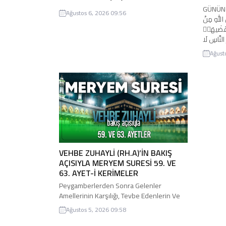
GÜNÜN AYETİ حَيْثُ اَمَرَهُمْ
Ağustos 6, 2026 09:56
لّٰهِ مِنْ
 قَضٰيهَاۜ
َ النَّاسِ لَا
يَعْلَمُونَ۟ Babalarının ken
Ağust
emrettiğ
kapılar
yerine g
gelecek
VEHBE ZUHAYLİ (RH.A)’İN BAKIŞ
AÇISIYLA MERYEM SURESİ 59. VE
63. AYET-İ KERİMELER
Peygamberlerden Sonra Gelenler
Amellerinin Karşılığı, Tevbe Edenlerin Ve
Cenneti Hak Edenlerin Vasıfları 59- Ama
Ağustos 5, 2026 09:58
onların ardından namazı terk eden,
şehvetlerine uyan bir nesil geldi. Bundan