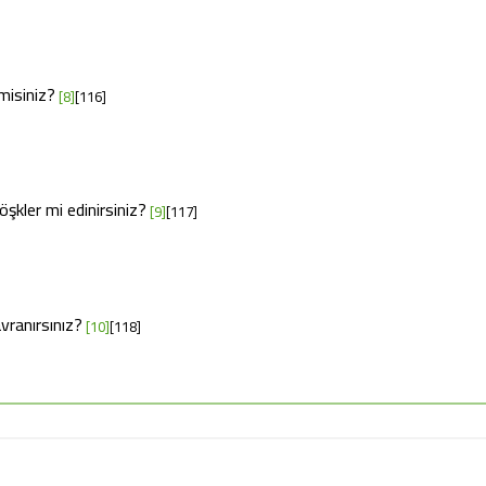
misiniz?
[8]
[116]
kler mi edinirsi­niz?
[9]
[117]
vranırsınız?
[10]
[118]