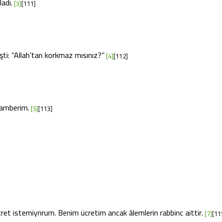
adı.
[3]
[111]
ti: “Allah’tan korkmaz mısınız?”
[4]
[112]
gamberim.
[5]
[113]
ret istemiynrum. Benim ücretim ancak âlemlerin rabbinc aittir.
[7]
[11