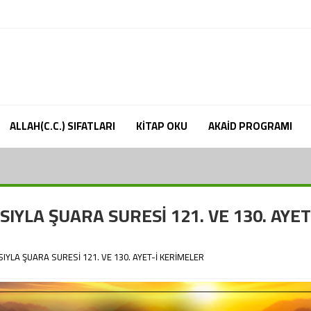
ALLAH(C.C.) SIFATLARI
KİTAP OKU
AKAİD PROGRAMI
RH.A)’İN BAKIŞ AÇISIYLA MERYEM SURESİ 64. VE 65. AYET-İ KERİMELER
ISIYLA ŞUARA SURESİ 121. VE 130. AYET
ISIYLA ŞUARA SURESİ 121. VE 130. AYET-İ KERİMELER