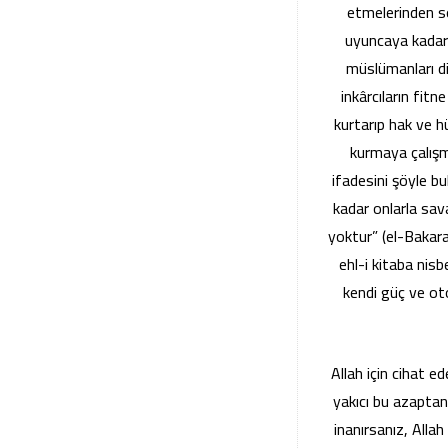
etmelerinden s
uyuncaya kadar 
müslümanları d
inkârcıların fitn
kurtarıp hak ve hü
kurmaya çalışma
ifadesini şöyle b
kadar onlarla sa
yoktur” (el-Bakara
ehl-i kitaba nisb
kendi güç ve otor
Allah için cihat ed
yakıcı bu azaptan
inanırsanız, Allah 