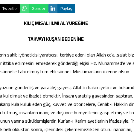
Tweetle
Gönder
Paylaş
KILIÇ MİSALİ İLMİ AL YÜREĞİNE
TAKVAYI KUŞAN BEDENİNE
n sahibi,yöneticisi,yaratıcısı, terbiye edeni olan Allah cc’a ,salat bi
r ittiba edilmesini emrederek gönderdiği elçisi Hz. Muhammed’e ve
 sünnete tabi olmuş tüm ehli sünnet Müslümanların üzerine olsun.
züne gönderiliş ve yaratılış gayesi, Allah’ın hakimiyetini ve hükümda
a kul olmak ve ibadet etmektir. İnsanı yaratılış gayesinden saptıran, 
karıp kula kulluk eden güç, kuvvet ve otoritelere, Cenâb-ı Hakk’ın di
 tutmuş, insanların inanç ve düşünce hürriyetlerini gasp etmiş ve t
unun yanına sürüklemişlerdir. Kur’an-ı Kerîm ayetlerinin ifadesiyle, “
ık belli olduktan sonra, içlerindeki çekememezlikten ötürü inananları,