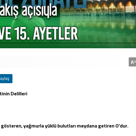
A
+
aylaş
inin Delilleri
 gösteren, yağmurla yüklü bu­lutları meydana getiren O’dur.