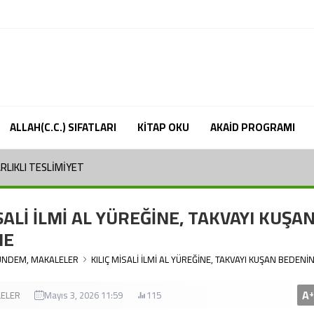
ALLAH(C.C.) SIFATLARI
KİTAP OKU
AKAİD PROGRAMI
ARLIKLI TESLİMİYET
SALİ İLMİ AL YÜREĞİNE, TAKVAYI KUŞA
NE
ÜNDEM
,
MAKALELER
KILIÇ MİSALİ İLMİ AL YÜREĞİNE, TAKVAYI KUŞAN BEDENİ
A
+
ELER
Mayıs 3, 2026 11:59
115