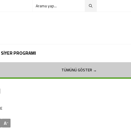
SİYER PROGRAMI
TÜMÜNÜ GÖSTER →
N
NE
A
-