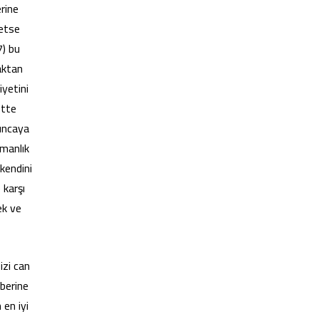
rine
yetse
) bu
maktan
iyetini
ette
luncaya
manlık
kendini
 karşı
ek ve
Sizi can
berine
 en iyi