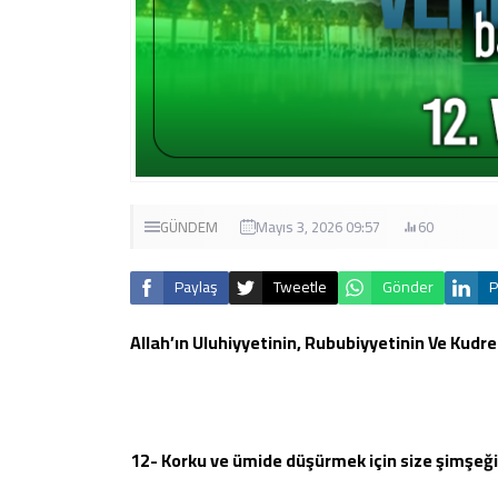
GÜNDEM
Mayıs 3, 2026 09:57
60
Paylaş
Tweetle
Gönder
P
Allah’ın Uluhiyyetinin, Rububiyyetinin Ve Kudret
12- Korku ve ümide düşürmek için size şimşeği