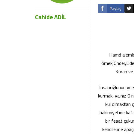
Paylaş
Cahide ADİL
Hamd alemleri
örnek,Önder,Lide
Kuran ve
İnsanoğlunun yeryü
kurmak, yalnız O’n
kul olmaktan çı
hakimiyetine kafa
bir fesat çukur
kendilerine apaç