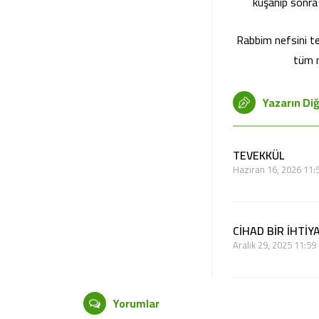
kuşanıp sonra 
Rabbim nefsini ter
tüm m
Yazarın Diğ
TEVEKKÜL
Haziran 16, 2026 11:
CİHAD BİR İHTİY
Aralık 29, 2025 11:59
Yorumlar