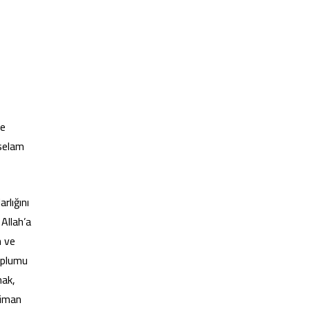
ze
 selam
rlığını
Allah’a
n ve
oplumu
hak,
 iman