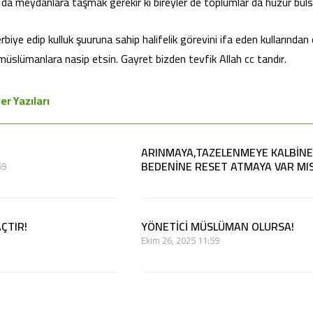
da meydanlara taşmak gerekir ki bireyler de toplumlar da huzur buls
biye edip kulluk şuuruna sahip halifelik görevini ifa eden kullarından
üslümanlara nasip etsin. Gayret bizden tevfik Allah cc tandır.
er Yazıları
ARINMAYA,TAZELENMEYE KALBİNE
BEDENİNE RESET ATMAYA VAR MIS
59
Mart 21, 2026 11:59
AÇTIR!
YÖNETİCİ MÜSLÜMAN OLURSA!
Ekim 26, 2025 11:59