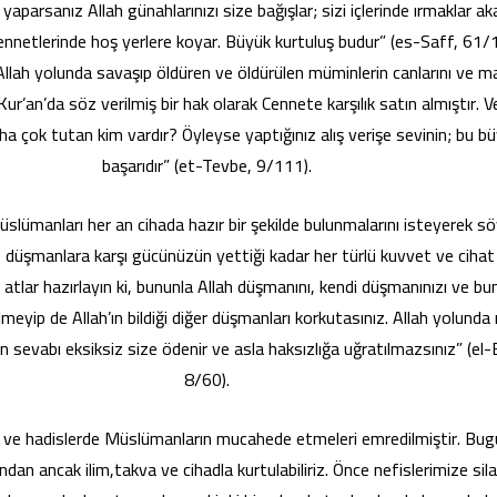
 yaparsanız Allah günahlarınızı size bağışlar; sizi içlerinde ırmaklar ak
ennetlerinde hoş yerlere koyar. Büyük kurtuluş budur” (es-Saff, 61/
Allah yolunda savaşıp öldüren ve öldürülen müminlerin canlarını ve mal
Kur’an’da söz verilmiş bir hak olarak Cennete karşılık satın almıştır. Ve
a çok tutan kim vardır? Öyleyse yaptığınız alış verişe sevinin; bu bü
başarıdır” (et-Tevbe, 9/111).
üslümanları her an cihada hazır bir şekilde bulunmalarını isteyerek sö
e düşmanlara karşı gücünüzün yettiği kadar her türlü kuvvet ve cihat 
atlar hazırlayın ki, bununla Allah düşmanını, kendi düşmanınızı ve bu
lmeyip de Allah’ın bildiği diğer düşmanları korkutasınız. Allah yolunda
n sevabı eksiksiz size ödenir ve asla haksızlığa uğratılmazsınız” (el-
8/60).
 ve hadislerde Müslümanların mucahede etmeleri emredilmiştir. Bu
ından ancak ilim,takva ve cihadla kurtulabiliriz. Önce nefislerimize sil