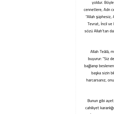
yoldur. Böyle
cennetlere, Adn c
“Allah şüphesiz, 
Tevrat, İncil ve 
sözü Allah’tan dah
Allah Teâlâ, m
buyurur: “Siz d
bağlanıp beslenen 
başka sizin bi
harcarsanız, onu
Bunun gibi ayet
cahiliyet karanlığ