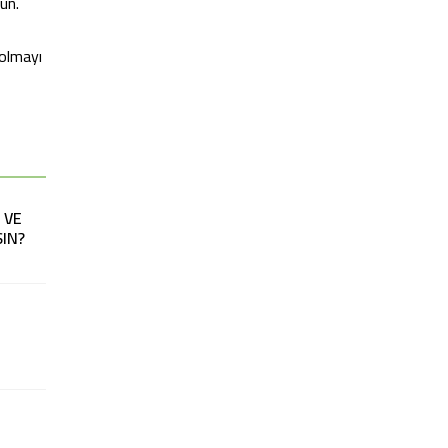
un.
 olmayı
 VE
IN?