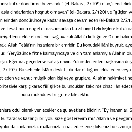
onra küfre döndürme hevesinde” (el-Bakara, 2/109) olan,”kendi dinle
asla dindarlardan hoşnut olmayan” (el-Bakara, 2/120) ve “güçleri 
inlerinden döndürünceye kadar savaşa devam eden (el-Bakara 2/217
e ve fesatlarına engel olmak, insanları bu zihniyetteki kişilere kul ol
rriyetlerini elde etmelerini sağlayacak Allah’a kulluğu ve O’nun hakim
k, Allah Teâlâ’nın insanlara bir emridir. Bu konudaki ilâhî buyruk, ay
ulur: “Yeryüzünde fitne kalmayıncaya ve din tam anlamıyla Allah’ın o
vaşın. Eğer vazgeçerlerse sataşmayın. Zulmedenlerden başkasına düş
, 2/193). Bu sebeple İslâm devleti, dindar olduğunu iddia eden veya 
et eden ve yahut müşrik olan kişi veya gruplara, Allah’ın hakimiyetine
itesiyle karşı çıkarak fiilî şirkte bulundukları takdirde cihat ilân edec
bunu mukaddes bir görev bilecektir.
enlere ödül olarak verilecekler de şu ayetlerle bildirilir: “Ey inananlar! 
 kurtaracak kazançlı bir yolu size göstereyim mi? Allah’a ve peygam
yolunda canlarınızla, mallarınızla cihat ederseniz; bilseniz bu sizin için