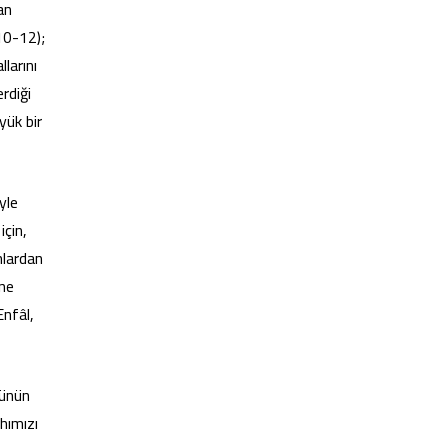
an
10-12);
larını
rdiği
yük bir
yle
için,
nlardan
 ne
Enfâl,
günün
ahımızı