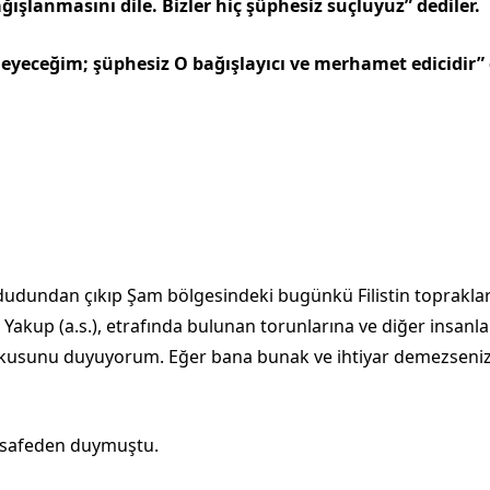
ışlanmasını dile. Bizler hiç şüphesiz suçluyuz” dediler.
yeceğim; şüphesiz O bağışlayıcı ve merhamet edicidir” 
ududundan çıkıp Şam bölge­sindeki bugünkü Filistin topraklar
Yakup (a.s.), etrafında bulunan torunlarına ve diğer insanl
kokusunu duyuyorum. Eğer bana bunak ve ihtiyar demezseniz
esafeden duymuştu.