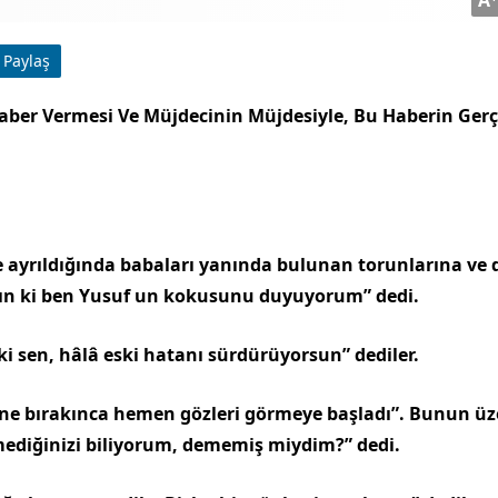
Paylaş
 Haber Vermesi Ve Müjdecinin Müjdesiyle, Bu Haberin Ger
ayrıldığında babaları yanında bu­lunan torunlarına ve 
ın ki ben Yusuf un kokusunu duyuyorum” dedi.
ki sen, hâlâ eski hatanı sürdürüyor­sun” dediler.
üne bırakınca hemen gözleri görmeye başladı”. Bunun üz
lmediğinizi biliyorum, dememiş miydim?” dedi.