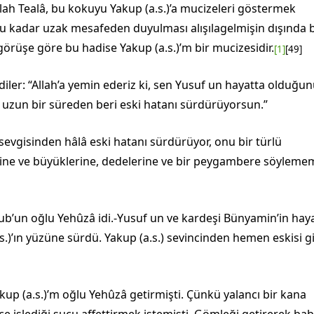
lah Tealâ, bu kokuyu Yakup (a.s.)’a mucizeleri göstermek
ka­dar uzak mesafeden duyulması alışılagelmişin dışında b
 görüşe göre bu hadise Yakup (a.s.)’m bir mucizesidir.
[1]
[49]
ler: “Allah’a yemin ederiz ki, sen Yusuf un hayatta olduğunu
uzun bir süreden beri eski hatanı sürdürüyorsun.”
sevgisinden hâlâ eski hatanı sürdürüyor, onu bir türlü
ine ve büyüklerine, dedelerine ve bir peygambere söylemem
kub’un oğlu Yehûzâ idi.-Yusuf un ve kardeşi Bünyamin’in hay
.)’ın yüzüne sürdü. Yakup (a.s.) sevincinden hemen eskisi g
akup (a.s.)’m oğlu Yehûzâ getir­mişti. Çünkü yalancı bir kana
 iş­lediği suçu affettirmek istemişti. Gömleği getirerek ba