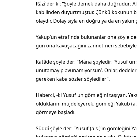
Râzî der ki: “Şöyle demek daha doğrudur: Al
kabilinden duyurtmuştur. Çünkü kokunun bu 
olaydır. Dolayısıyla en doğru ya da en yakın
Yakup’un etrafında bulunanlar ona şöyle dedi
gün ona kavuşacağını zannetmen sebebiyle 
Katâde şöyle der: “Mâna şöyledir: ‘Yusuf un 
unutamayıp avunamıyorsun’. Onlar, dedeler
gereken kaba sözler söylediler”.
Haberci, -ki Yusuf un gömleğini taşıyan, Ya
olduklarını müjdeleyerek, gömleği Yakub (a.s
görme­ye başladı.
Süddî şöyle der: “Yusuf (a.s.)’ın gömleğini Y
bulanmış gömleği getiren de oydu. O, böylece