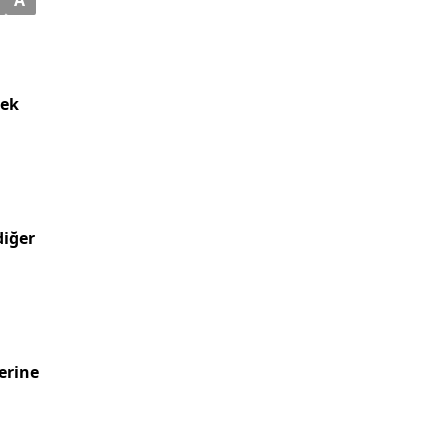
çek
diğer
erine