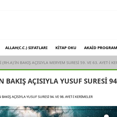
ALLAH(C.C.) SIFATLARI
KİTAP OKU
AKAİD PROGRAM
 (RH.A)’İN BAKIŞ AÇISIYLA MERYEM SURESİ 59. VE 63. AYET-İ K
N BAKIŞ AÇISIYLA YUSUF SURESİ 94
 BAKIŞ AÇISIYLA YUSUF SURESİ 94. VE 98. AYET-İ KERİMELER