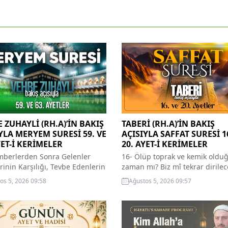
 ZUHAYLİ (RH.A)’İN BAKIŞ
TABERİ (RH.A)’İN BAKIŞ
YLA MERYEM SURESİ 59. VE
AÇISIYLA SAFFAT SURESİ 1
YET-İ KERİMELER
20. AYET-İ KERİMELER
berlerden Sonra Gelenler
16- Ölüp toprak ve kemik old
rinin Karşılığı, Tevbe Edenlerin
zaman mı? Biz mî tekrar diri­le
neti Hak Edenlerin Vasıfları
17- Bizden önceki atalarımız d
os 5, 2026 09:58
Ağustos 5, 2026 09:57
a onların ardından namazı
(Tekrar dirilecek) Müşriklere,
den, şehvetlerine uyan bir nesil
düşünüp ibret almaları ve Allah
 Bundan dolayı onlar cezalarını
etmeleri için Allahın âyetleri
k­lerdir. 60- Ancak tevbe ederek
hatırlatıldığı zaman onlar bu
mel işle­yenler müstesnadır.
hatırlatmadan faydalanıp öğüt