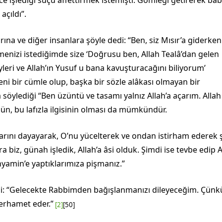
açıldı”.
arına ve diğer insanlara şöyle dedi: “Ben, siz Mısır’a giderke
enizi istediğimde size ‘Doğrusu ben, Allah Tealâ’dan gelen
leri ve Allah’ın Yusuf u bana kavuştura­cağını biliyorum’
ni bir cümle olup, başka bir sözle alâkası olmayan bir
 söylediği “Ben üzüntü ve tasamı yalnız Allah’a açarım. Allah
nün, bu lafızla ilgisinin olması da mümkündür.
larını dayayarak, O’nu yücel­terek ve ondan istirham ederek 
ra biz, günah işledik, Allah’a âsi olduk. Şimdi ise tevbe edip A
yamin’e yaptıklarımıza pişmanız.”
di: “Gelecekte Rabbimden ba­ğışlanmanızı dileyeceğim. Çünk
merhamet eder.”
[2]
[50]