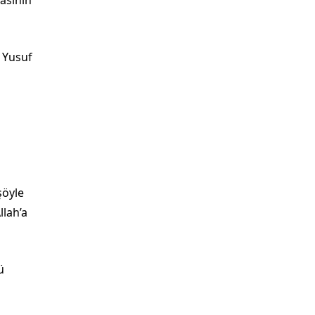
n Yusuf
şöyle
llah’a
ü