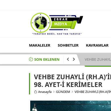
MAKALELER
SOHBETLER
KAVRAMLAR
SON EKLENEN
VEHBE ZUHAYLİ
VEHBE ZUHAYLİ (RH.A)’İ
98. AYET-İ KERİMELER
Anasayfa
GÜNDEM
VEHBE ZUHAYLİ (RH.A)’İN