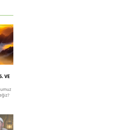
6. VE
uğumuz
ceğiz?
a mı?
a itaat