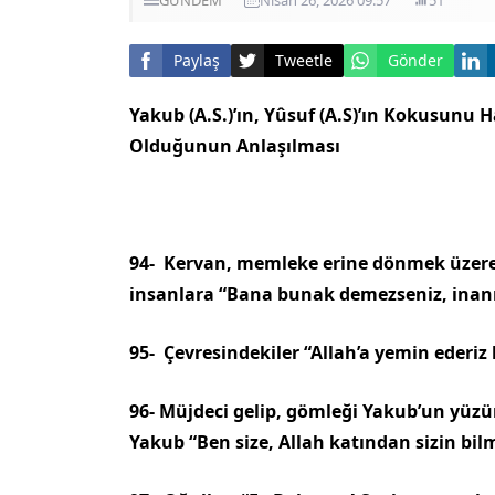
Paylaş
Tweetle
Gönder
Yakub (A.S.)’ın, Yûsuf (A.S)’ın Kokusunu
Olduğunun Anlaşılması
94- Kervan, memleke erine dönmek üzere 
insanlara “Bana bunak demezseniz, inan
95- Çevresindekiler “Allah’a yemin ede­riz 
96- Müjdeci gelip, gömleği Yakub’un yü­z
Yakub “Ben si­ze, Allah katından sizin bi