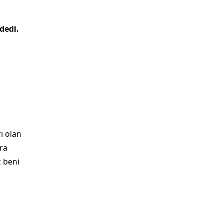
dedi.
ı olan
ara
 beni