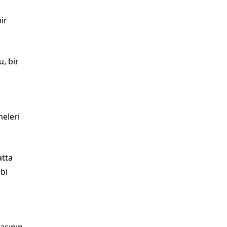
ir
, bir
eleri
atta
ibi
basının