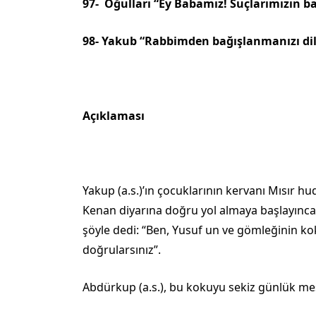
97- Oğulları “Ey Babamız! Suçlarımızın bağ
98- Yakub “Rabbimden bağışlanmanızı dile
Açıklaması
Yakup (a.s.)’ın çocuklarının kervanı Mısır h
Kenan diyarına doğru yol almaya baş­layınca 
şöyle de­di: “Ben, Yusuf un ve gömleğinin 
doğrularsınız”.
Abdürkup (a.s.), bu kokuyu sekiz günlük m