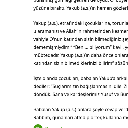
yüzüne bıraktı. Yakub (a.s.)’ın hemen gözleri 
Yakup (a.s.), etrafındaki çocuklarına, torunl
u aramanızı ve Allah’ın rahmetinden kesmem
vahiyle O’nun katından sizin bilmediğiniz şey
dememişmiydim.” “Ben…. biliyorum” kavli, ye
mübtedadır. Yakup (a.s.)’ın daha önce onlara
katından sizin bilmediklerinizi bilirim” sözü
İşte o anda çocukları, babalan Yakub’a arka
dediler: “Suçlarımızın bağışlanmasını di­le. Zi
dön­dük. Sana ve kardeşlerimiz Yusuf ve Bün
Babalan Yakup (a.s.) onlara şöyle cevap ver
Rabbim, günahları affedip örter, kullanna 