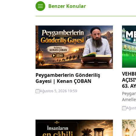
Benzer Konular
VEHBE
Peygamberlerin Gönderiliş
AÇISI
Gayesi | Kenan ÇOBAN
63. A
Ağustos 5, 2026 19:59
Peygam
Amelle
Ve Cen
Ağust
59- Am
terk e
geldi.
görece
salih a