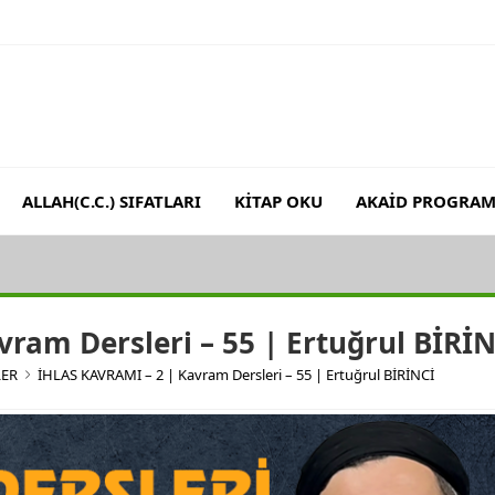
ALLAH(C.C.) SIFATLARI
KİTAP OKU
AKAİD PROGRAM
 (RH.A)’İN BAKIŞ AÇISIYLA MERYEM SURESİ 64. VE 65. AYET-İ K
ram Dersleri – 55 | Ertuğrul BİRİ
LER
İHLAS KAVRAMI – 2 | Kavram Dersleri – 55 | Ertuğrul BİRİNCİ