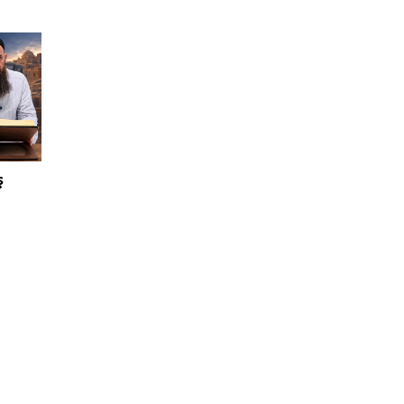
re
 verme
tıkla­
den
üm
ş