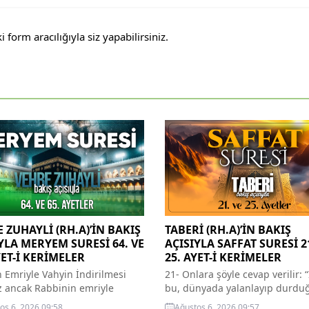
orm aracılığıyla siz yapabilirsiniz.
 ZUHAYLİ (RH.A)’İN BAKIŞ
TABERİ (RH.A)’İN BAKIŞ
YLA MERYEM SURESİ 64. VE
AÇISIYLA SAFFAT SURESİ 2
YET-İ KERİMELER
25. AYET-İ KERİMELER
ın Emriyle Vahyin İndirilmesi
21- Onlara şöyle cevap verilir: “
z ancak Rabbinin emriyle
bu, dünyada yalanlayıp durdu
. Önümüzdeki arkamızdaki ve
hüküm günüdür.” Allah teala,
os 6, 2026 09:58
Ağustos 6, 2026 09:57