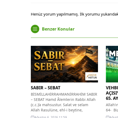
Henüz yorum yapılmamış. İlk yorumu yukarıdaki f
Benzer Konular
SABIR – SEBAT
VEHBE
AÇISI
BİSMİLLAHİRRAHMANİRRAHİM SABIR
65. A
– SEBAT Hamd Âlemlerin Rabbi Allah
(c.c.)’a mahsustur. Salat ve selam
Allah’
Allah Rasulüne, ehl-i beytine,
64- Bi
müminlerin üzerine olsun inşallah.
ineriz
Ağustos 6, 2026 11:59
Ağust