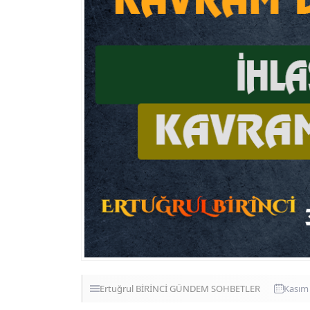
Ertuğrul BİRİNCİ
GÜNDEM
SOHBETLER
Kasım 