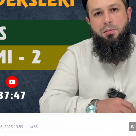
A
+
6, 2025 19:59
55