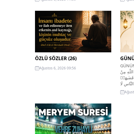
Sabır: Acıya katlanma, sıkıntı ve
bunlar
meşakkatlere karşı soğukkanlılıkla
Rabbin
mukavemet etme, aklın ve dinin
gökleri
gösterdiği yolda sebat etme. Sabır
buluna
ruhun bir melekesidir, güzel bir
ibadet
huydur. Tahammülü zor ve nefse
gös­ter
ağır...
Açıkla
ÖZLÜ SÖZLER (26)
GÜNÜ
GÜNÜN AYETİ ُ اَمَرَهُمْ
Ağustos 6, 2026 09:56
لّٰهِ مِنْ
 قَضٰيهَاۜ
 النَّاسِ لَا
يَعْلَمُونَ۟ Babalarının kendi
Ağust
emretti
kapıla
emrini 
tedbir)
onlard