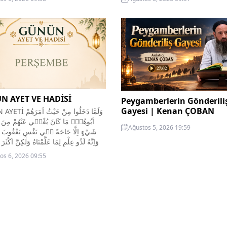
 arasındakiler yalnız O’nundur.
melekler ve müminler o kâfirle
 unutkan değildir. 65- O
diyeceklerdir ki: “İşte bu­gün,
n, yerin ve ikisi arasında
yalanlayıp durduğunuz hüküm
nların Rabbidir. Şu halde O’na
günüdür. Allah, adaletiyle, yara
 et ve O’na ibadetinde sebat
rım amellerine göre birbirlein
! Sen O’na adaş bilir misin hiç?
ayirdedecektir. Cennetliklerin
ması “Biz...
cennete, cehen­nemliklerin de
cehenneme gireceklerine hük
verilecektir. 22-23- (Allah,
meleklerine şöyle der):...
N AYET VE HADİSİ
Peygamberlerin Gönderili
Gayesi | Kenan ÇOBAN
وَلَمَّا دَخَلُوا مِنْ حَيْث
اَبُوهُمْۜ مَا كَانَ يُغْن۪ي عَنْهُمْ مِنَ ال
Ağustos 5, 2026 19:59
شَيْءٍ اِلَّا حَاجَةً ف۪ي نَفْسِ يَعْقُوبَ
وَاِنَّهُ لَذُو عِلْمٍ لِمَا عَلَّمْنَاهُ وَلٰكِنَّ اَكْثَرَ
lerine
os 6, 2026 09:55
ği yerden (çeşitli
rdan) girdiklerinde (onun
yerine getirdiler. Fakat bu
 Allah’tan gelecek hiçbir şeyi
an savamazdı;...