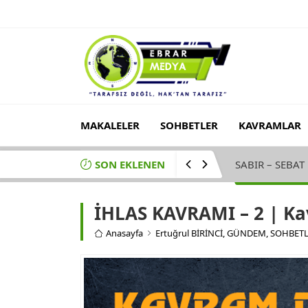
MAKALELER
SOHBETLER
KAVRAMLAR
SON EKLENEN
VEHBE ZUHAYLİ
İHLAS KAVRAMI – 2 | Kav
Anasayfa
Ertuğrul BİRİNCİ
,
GÜNDEM
,
SOHBET