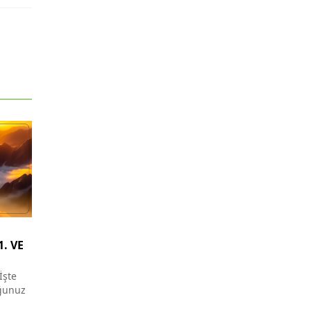
1. VE
İşte
­ğunuz